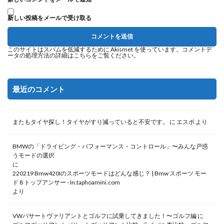
新しい投稿をメールで受け取る
このサイトはスパムを低減するために Akismet を使っています。
コメントデ
ータの処理方法の詳細はこちらをご覧ください
。
最近のコメント
またもタイヤ探し！タイヤがすり減っていると不安です。
に
エスポ
より
BMWの「ドライビング・パフォーマンス・コントロール」〜みんな戸惑
うモードの選択
に
220219 Bmw420Iのスポーツモードはどんな感じ？ | Bmw スポーツ モー
ド 8 トップアンサー - In.taphoamini.com
より
VWパサートヴァリアントとゴルフに試乗してきました！〜ゴルフ編
に