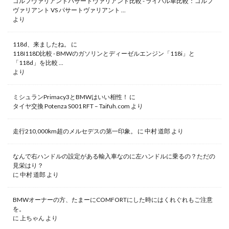
ゴルフヴァリアントパサートヴァリアント比較 - ライバル車比較：ゴルフ
ヴァリアント VS パサートヴァリアント ...
より
118d、来ましたね。
に
118I118D比較 - BMWのガソリンとディーゼルエンジン「118i」と
「118d」を比較 ...
より
ミシュランPrimacy3とBMWはいい相性！
に
タイヤ交換 Potenza S001 RFT – Taifuh.com
より
走行210,000km超のメルセデスの第一印象。
に
中村 道郎
より
なんで右ハンドルの設定がある輸入車なのに左ハンドルに乗るの？ただの
見栄はり？
に
中村 道郎
より
BMWオーナーの方、たまーにCOMFORTにした時にはくれぐれもご注意
を。
に
上ちゃん
より