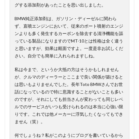
グする添加剤があったことを思い出しました。
BMW純正添加剤は、ガソリン・ディーゼルに関わら
ず、直噴エンジンにおいて、従来のポート噴射のエンジ
ンよりも多く発生するカーボンを除去する清浄機能を謳
っている製品になりますのでMT-10とは性格は全く違う
と思いますが、効果は覿面ですよ。一度是非お試しくだ
さい。自分でも簡単に入れられますしね。
私は今まで、というか大抵の方はそうかもしれません
が、クルマのディーラーとここまで良い関係が築けると
は思いもよりませんでした。長年Toto BMWさんでお世
話になっているので特に意識することがないことも多い
のですが、それにしても担当さんが変わっても同じレベ
ルでのサービスがいつも受けられるのは本当に心強い限
りです。これでは他メーカーに浮気したくなってもでき
ません（笑）。
何でしょうね？私がこのようにブログを書いているから