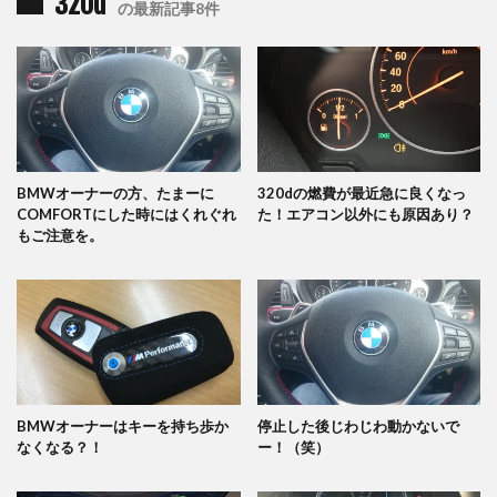
320d
の最新記事8件
BMWオーナーの方、たまーに
320dの燃費が最近急に良くなっ
COMFORTにした時にはくれぐれ
た！エアコン以外にも原因あり？
もご注意を。
BMWオーナーはキーを持ち歩か
停止した後じわじわ動かないで
なくなる？！
ー！（笑）