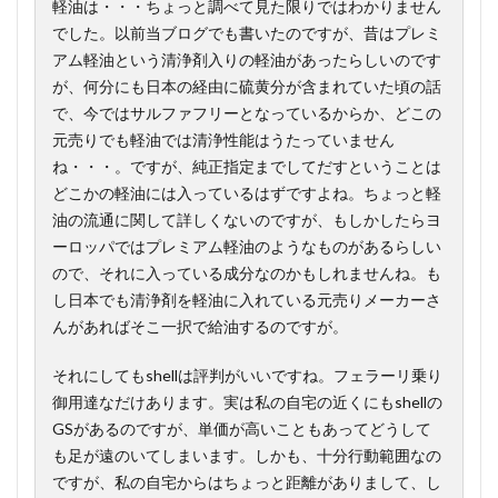
軽油は・・・ちょっと調べて見た限りではわかりません
でした。以前当ブログでも書いたのですが、昔はプレミ
アム軽油という清浄剤入りの軽油があったらしいのです
が、何分にも日本の経由に硫黄分が含まれていた頃の話
で、今ではサルファフリーとなっているからか、どこの
元売りでも軽油では清浄性能はうたっていません
ね・・・。ですが、純正指定までしてだすということは
どこかの軽油には入っているはずですよね。ちょっと軽
油の流通に関して詳しくないのですが、もしかしたらヨ
ーロッパではプレミアム軽油のようなものがあるらしい
ので、それに入っている成分なのかもしれませんね。も
し日本でも清浄剤を軽油に入れている元売りメーカーさ
んがあればそこ一択で給油するのですが。
それにしてもshellは評判がいいですね。フェラーリ乗り
御用達なだけあります。実は私の自宅の近くにもshellの
GSがあるのですが、単価が高いこともあってどうして
も足が遠のいてしまいます。しかも、十分行動範囲なの
ですが、私の自宅からはちょっと距離がありまして、し