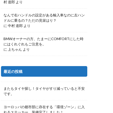
村 道郎
より
なんで右ハンドルの設定がある輸入車なのに左ハン
ドルに乗るの？ただの見栄はり？
に
中村 道郎
より
BMWオーナーの方、たまーにCOMFORTにした時
にはくれぐれもご注意を。
に
上ちゃん
より
最近の投稿
またもタイヤ探し！タイヤがすり減っていると不安
です。
ヨーロッパの都市部に存在する「環境ゾーン」に入
れるステッカー、装備完了しました！