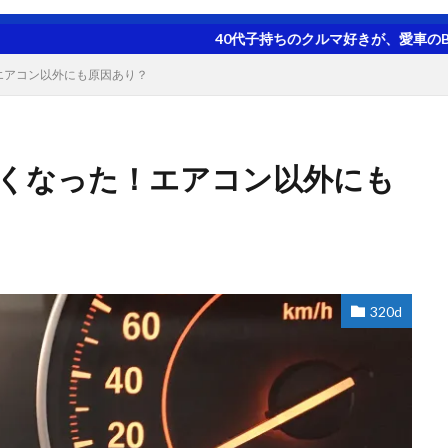
40代子持ちのクルマ好きが、愛車のBMW 320
！エアコン以外にも原因あり？
良くなった！エアコン以外にも
320d