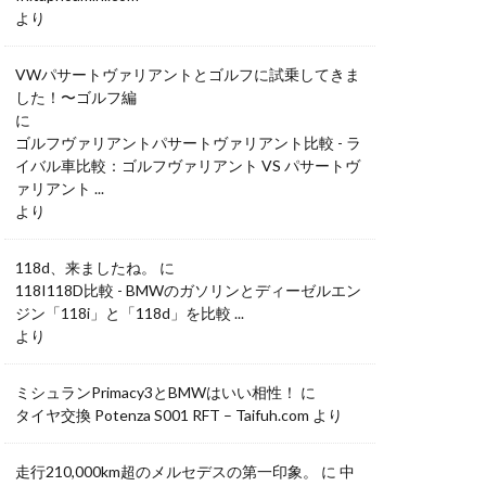
より
VWパサートヴァリアントとゴルフに試乗してきま
した！〜ゴルフ編
に
ゴルフヴァリアントパサートヴァリアント比較 - ラ
イバル車比較：ゴルフヴァリアント VS パサートヴ
ァリアント ...
より
118d、来ましたね。
に
118I118D比較 - BMWのガソリンとディーゼルエン
ジン「118i」と「118d」を比較 ...
より
ミシュランPrimacy3とBMWはいい相性！
に
タイヤ交換 Potenza S001 RFT – Taifuh.com
より
走行210,000km超のメルセデスの第一印象。
に
中