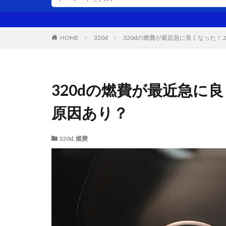
HOME
320d
320dの燃費が最近急に良くなった
320dの燃費が最近急に
原因あり？
320d
,
燃費