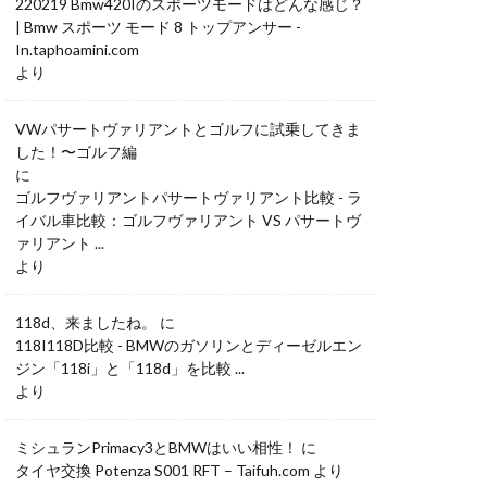
220219 Bmw420Iのスポーツモードはどんな感じ？
| Bmw スポーツ モード 8 トップアンサー -
In.taphoamini.com
より
VWパサートヴァリアントとゴルフに試乗してきま
した！〜ゴルフ編
に
ゴルフヴァリアントパサートヴァリアント比較 - ラ
イバル車比較：ゴルフヴァリアント VS パサートヴ
ァリアント ...
より
118d、来ましたね。
に
118I118D比較 - BMWのガソリンとディーゼルエン
ジン「118i」と「118d」を比較 ...
より
ミシュランPrimacy3とBMWはいい相性！
に
タイヤ交換 Potenza S001 RFT – Taifuh.com
より