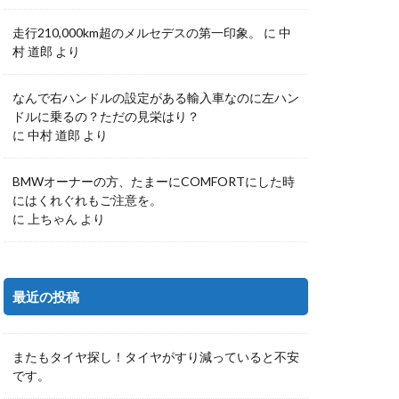
走行210,000km超のメルセデスの第一印象。
に
中
村 道郎
より
なんで右ハンドルの設定がある輸入車なのに左ハン
ドルに乗るの？ただの見栄はり？
に
中村 道郎
より
BMWオーナーの方、たまーにCOMFORTにした時
にはくれぐれもご注意を。
に
上ちゃん
より
最近の投稿
またもタイヤ探し！タイヤがすり減っていると不安
です。