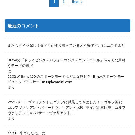
1
2
Next
最近のコメント
またもタイヤ探し！タイヤがすり減っていると不安です。
に
エスポ
より
BMWの「ドライビング・パフォーマンス・コントロール」〜みんな戸惑
うモードの選択
に
220219 Bmw420Iのスポーツモードはどんな感じ？ | Bmw スポーツ モー
ド 8 トップアンサー - In.taphoamini.com
より
VWパサートヴァリアントとゴルフに試乗してきました！〜ゴルフ編
に
ゴルフヴァリアントパサートヴァリアント比較 - ライバル車比較：ゴルフ
ヴァリアント VS パサートヴァリアント ...
より
118d、来ましたね。
に