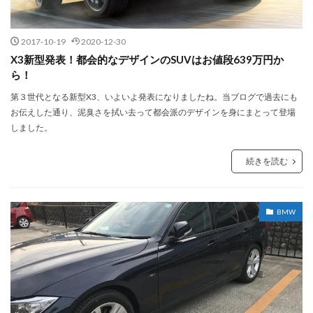
2017-10-19
2020-12-30
X3新型発表！都会的なデザインのSUVはお値段639万円か
ら！
第３世代となる新型X3、いよいよ発表になりましたね。当ブログで過去にも
お伝えした通り、泥臭さを拭い去って都会派のデザインを身にまとって登場
しました。
続きを読む
BMW