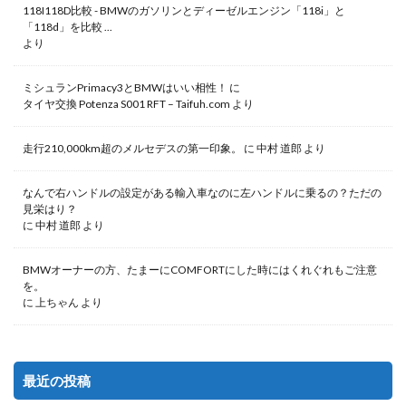
118I118D比較 - BMWのガソリンとディーゼルエンジン「118i」と
「118d」を比較 ...
より
ミシュランPrimacy3とBMWはいい相性！
に
タイヤ交換 Potenza S001 RFT – Taifuh.com
より
走行210,000km超のメルセデスの第一印象。
に
中村 道郎
より
なんで右ハンドルの設定がある輸入車なのに左ハンドルに乗るの？ただの
見栄はり？
に
中村 道郎
より
BMWオーナーの方、たまーにCOMFORTにした時にはくれぐれもご注意
を。
に
上ちゃん
より
最近の投稿