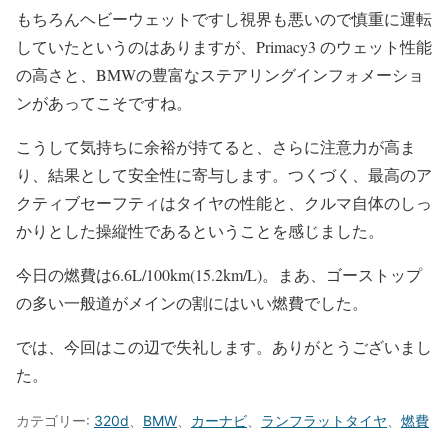
もちろんヘビーウェットですし視界も悪いので慎重に運転
していたというのはありますが、Primacy3 のウェット性能
の高さと、BMWの豊富なステアリングインフォメーショ
ンがあってこそですね。
こうして気持ちに余裕が持てると、さらに注意力が高ま
り、結果として安全性に寄与します。つくづく、最高のア
クティブセーフティはタイヤの性能と、クルマ自体のしっ
かりとした操縦性であるということを感じました。
今日の燃費は6.6L/100km(15.2km/L)。まあ、ゴーストップ
の多い一般道がメインの割にはいい燃費でした。
では、今回はこの辺で失礼します。ありがとうございまし
た。
カテゴリー:
320d
、
BMW
、
カーナビ
、
ランフラットタイヤ
、
燃費