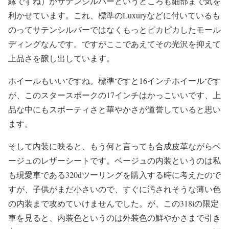
縁ですね）がサテンシルバーというところも細部まで気を
利かせています。これ、標準のLuxuryなどに付いているも
のってサテンシルバーではなくもっとピカピカしたモール
ディングなんです。ですがここであえてその光沢を抑えて
上品さを醸し出しています。
ホイールもいいですね。標準ですと16インチホイールです
が、このスタースポークの17インチはかっこいいです、上
品な中にもスポーティさと華やかさが道誉していると思い
ます。
そして内装に映ると、もう何と言っても合成皮革ながらベ
ージュのレザーシートです。ベージュの内装というのは私
も現愛車である320dツーリングを購入する時に考えたので
すが、子供がまだ小さいので、すぐに汚されそうな薄い色
の内装まで攻めていけませんでした。が、この318iの限定
車を見ると、内装色というのは外装色の鮮やかさまで引き