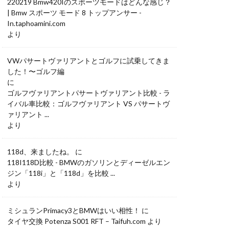
220219 Bmw420Iのスポーツモードはどんな感じ？
| Bmw スポーツ モード 8 トップアンサー -
In.taphoamini.com
より
VWパサートヴァリアントとゴルフに試乗してきま
した！〜ゴルフ編
に
ゴルフヴァリアントパサートヴァリアント比較 - ラ
イバル車比較：ゴルフヴァリアント VS パサートヴ
ァリアント ...
より
118d、来ましたね。
に
118I118D比較 - BMWのガソリンとディーゼルエン
ジン「118i」と「118d」を比較 ...
より
ミシュランPrimacy3とBMWはいい相性！
に
タイヤ交換 Potenza S001 RFT – Taifuh.com
より