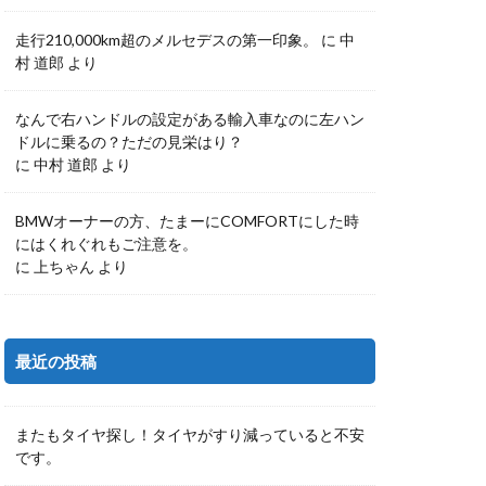
走行210,000km超のメルセデスの第一印象。
に
中
村 道郎
より
なんで右ハンドルの設定がある輸入車なのに左ハン
ドルに乗るの？ただの見栄はり？
に
中村 道郎
より
BMWオーナーの方、たまーにCOMFORTにした時
にはくれぐれもご注意を。
に
上ちゃん
より
最近の投稿
またもタイヤ探し！タイヤがすり減っていると不安
です。