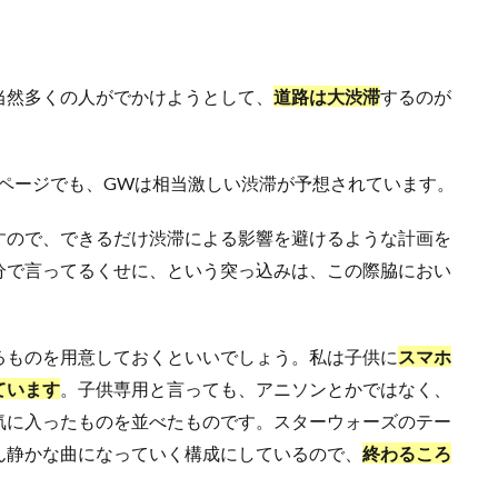
当然多くの人がでかけようとして、
道路は大渋滞
するのが
ページでも、GWは相当激しい渋滞が予想されています。
すので、できるだけ渋滞による影響を避けるような計画を
分で言ってるくせに、という突っ込みは、この際脇におい
るものを用意しておくといいでしょう。私は子供に
スマホ
ています
。子供専用と言っても、アニソンとかではなく、
気に入ったものを並べたものです。スターウォーズのテー
ん静かな曲になっていく構成にしているので、
終わるころ