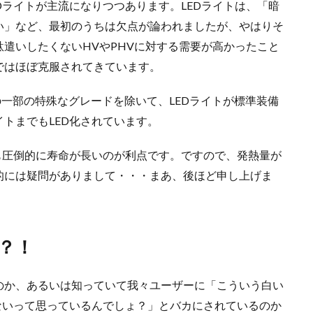
Dライトが主流になりつつあります。LEDライトは、「暗
い」など、最初のうちは欠点が論われましたが、やはりそ
遣いしたくないHVやPHVに対する需要が高かったこと
ではほぼ克服されてきています。
の一部の特殊なグレードを除いて、LEDライトが標準装備
トまでもLED化されています。
も圧倒的に寿命が長いのが利点です。ですので、発熱量が
的には疑問がありまして・・・まあ、後ほど申し上げま
？！
のか、あるいは知っていて我々ユーザーに「こういう白い
ないって思っているんでしょ？」とバカにされているのか