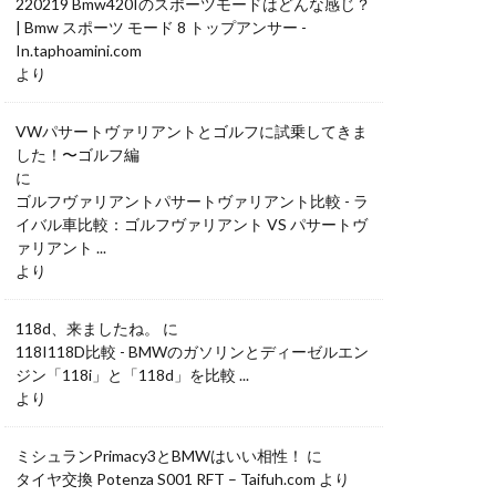
220219 Bmw420Iのスポーツモードはどんな感じ？
| Bmw スポーツ モード 8 トップアンサー -
In.taphoamini.com
より
VWパサートヴァリアントとゴルフに試乗してきま
した！〜ゴルフ編
に
ゴルフヴァリアントパサートヴァリアント比較 - ラ
イバル車比較：ゴルフヴァリアント VS パサートヴ
ァリアント ...
より
118d、来ましたね。
に
118I118D比較 - BMWのガソリンとディーゼルエン
ジン「118i」と「118d」を比較 ...
より
ミシュランPrimacy3とBMWはいい相性！
に
タイヤ交換 Potenza S001 RFT – Taifuh.com
より