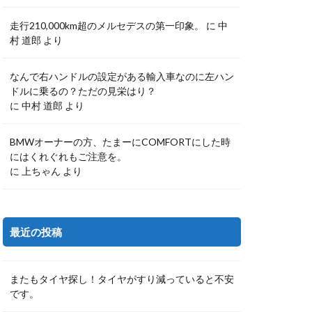
走行210,000km超のメルセデスの第一印象。
に
中
村 道郎
より
なんで右ハンドルの設定がある輸入車なのに左ハン
ドルに乗るの？ただの見栄はり？
に
中村 道郎
より
BMWオーナーの方、たまーにCOMFORTにした時
にはくれぐれもご注意を。
に
上ちゃん
より
最近の投稿
またもタイヤ探し！タイヤがすり減っていると不安
です。