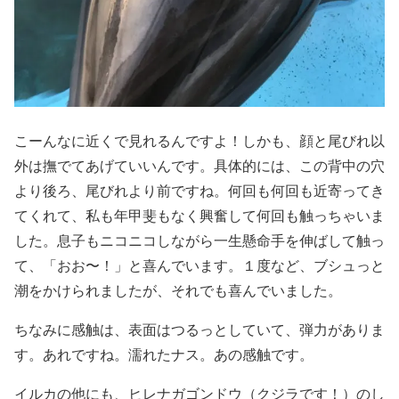
こーんなに近くで見れるんですよ！しかも、顔と尾びれ以
外は撫でてあげていいんです。具体的には、この背中の穴
より後ろ、尾びれより前ですね。何回も何回も近寄ってき
てくれて、私も年甲斐もなく興奮して何回も触っちゃいま
した。息子もニコニコしながら一生懸命手を伸ばして触っ
て、「おお〜！」と喜んでいます。１度など、ブシュっと
潮をかけられましたが、それでも喜んでいました。
ちなみに感触は、表面はつるっとしていて、弾力がありま
す。あれですね。濡れたナス。あの感触です。
イルカの他にも、ヒレナガゴンドウ（クジラです！）のし