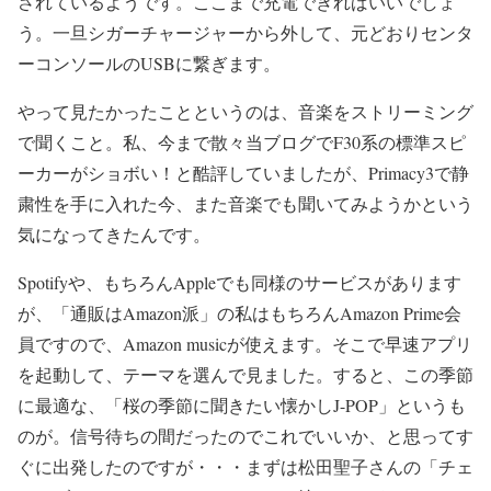
されているようです。ここまで充電できればいいでしょ
う。一旦シガーチャージャーから外して、元どおりセンタ
ーコンソールのUSBに繋ぎます。
やって見たかったことというのは、音楽をストリーミング
で聞くこと。私、今まで散々当ブログでF30系の標準スピ
ーカーがショボい！と酷評していましたが、Primacy3で静
粛性を手に入れた今、また音楽でも聞いてみようかという
気になってきたんです。
Spotifyや、もちろんAppleでも同様のサービスがあります
が、「通販はAmazon派」の私はもちろんAmazon Prime会
員ですので、Amazon musicが使えます。そこで早速アプリ
を起動して、テーマを選んで見ました。すると、この季節
に最適な、「桜の季節に聞きたい懐かしJ-POP」というも
のが。信号待ちの間だったのでこれでいいか、と思ってす
ぐに出発したのですが・・・まずは松田聖子さんの「チェ