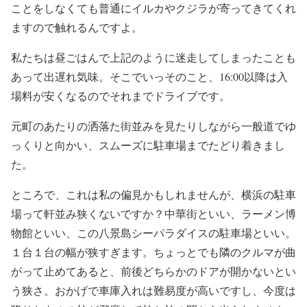
ことをしなくても普通にイルカやクジラが寄ってきてくれ
ますので触れるんですよ。
私たちは昼ごはんで上記のように迷走してしまったことも
あって出遅れ気味。そこでいっそのこと、16:00以降は入
場料が安くなるのでそれまでドライブです。
元町のあたりの洒落た街並みを見たりしながら一般道でゆ
っくりと向かい、スムーズに駐車場までたどり着きまし
た。
ところで、これは私の偏見かもしれませんが、横浜の駐車
場って軒並み狭くないですか？中華街といい、ラーメン博
物館といい、この八景島シーパラダイスの駐車場といい。
１台１台の幅が狭すぎます。ちょっとでも隣のクルマが曲
がって止めてあると、前後どちらかのドアが開かないとい
う狭さ。おかげで車庫入れは難易度が高いですし、今度は