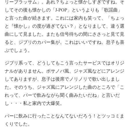
リーブラッサム」。あれ？ちょっと懐かしすぎですね。そ
してその後も懐かしの「J-POP」というよりも「歌謡曲」
と言った曲が続きます。これには家内も笑って、「ちょっ
と『懐かし』の度が過ぎてない？」となりまして、違う選
曲にして見ました。またも信号待ちの間にささっと見て見
ると、ジブリのカバー集が。これはいいですね。息子も喜
ぶでしょう。
ジブリ系って、どうしてもこう言ったサービスではオリジ
ナルがありません。ボサノバ風、ジャズ風などにアレンジ
してありますが、息子は後席でノリノリで歌い出しまし
た。そのうち、ジャズ風にアレンジした曲のところで「こ
れって、バーで飲みながら聞く曲みたいだね」と言いだ
し・・・私と家内で大爆笑。
バーに飲みに行ったことなんてないだろう！とツッコミま
くりでした。