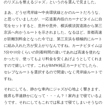
のリズムを整えるジャズ」というのを選んで見ました。
まあ、どうせ湾岸線〜中央環状線とかのルートだろうな、
と思っていましたが、一応道案内役のカーナビタイムに自
宅をセットすると、意外や意外、横浜横須賀道路から第三
京浜へ向かうルートを示されました。なるほど。首都高速
が距離別料金となった今では、第三京浜を積極的にルート
に組み入れた方が安上がりなんですね。カーナビタイムは
5分や10分くらいの到着時間の違いであれば高速を使わな
かったり、使ってもより料金を安くあげようとしてくれま
すので嬉しいです。これがBMW純正カーナビでしたら、
セレブなルートを選択するので間違いなく湾岸線ルートで
すね。
それにしても、静かな車内にジャズが心地よく響きます。
後席も早速静かになって・・・ん？！家内まで寝ているよ
うです。それにしてもこれでは私まで寝てしまいそうなの