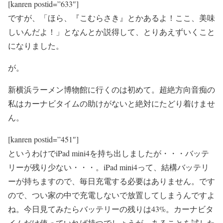
[kanren postid=”633″]
ですが、「ほら、『こむらさき』とかあるよ！ここ、美味
しいんだよ！」となんとか説得して、とりあえずいくこと
になりました。
が。
新横浜ラーメン博物館に行くのは初めて。超絶方向音痴の
私はカーナビタイムの助けがないと絶対にたどり着けませ
ん。
[kanren postid=”451″]
というわけでiPad mini4を持ち出しましたが・・・バッテ
リーが残り少ない・・・。iPad mini4って、結構バッテリ
ーが持ちますので、毎日充電する必要はありません。です
ので、つい家の中で充電しないで放置してしまうんですよ
ね。今日見てみたらバッテリーの残りは43%。カーナビタ
イムだけ使っていれば持つでしょうが、あることを試した