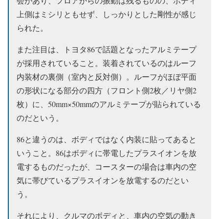
会があり、フロアからの振動は残るものの、ボディ
上側はミシリともせず、しっかりとした剛性が感じ
られた。
また注目は、トヨタ86で話題となったアルミテープ
が採用されていること。装着されているのはルーフ
内装材の裏側（室内と反対側）。ルーフがほぼ平面
の形状になる部分の四方（フロント側2枚／リヤ側2
枚）に、50mm×50mmのアルミテープが貼られている
のだという。
86と違うのは、ボディではなく内装に貼ってあると
いうこと。86はボディに帯電したプラスイオンを放
電するものだったが、コースターの場合は車内の空
気に帯びているプラスイオンを放電するのだとい
う。
それにより、クルマのボディと、車内の空気の動き