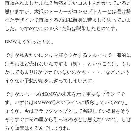
市販されましたよね？当然すごいコストもかかっていると
思いますが、大抵のメーカーがコンセプトカーとは懸け離
れたデザインで市販するのは私自身は苦々しく思っていま
した。ですのでこのi8が出た時は喝采したものです。
BMWよくやった！と。
ですが私みたいにクルマ好きウケするクルマって一般的に
はそれほど売れないんですよ（笑）。ということは、もし
かしてあまりi8がウケていないのかも・・・、などという
イケない予想が頭をよぎってしまいます。
ですがiシリーズはBMWの未来を示す重要なブランドで
す。いずれはBMWの通常のラインに収斂していくのでし
ょうが、今はフラッグシップとして君臨しているi8をそう
そうすぐにその座から引っ込めるとは思えないので、しば
らく販売はするんでしょうね。