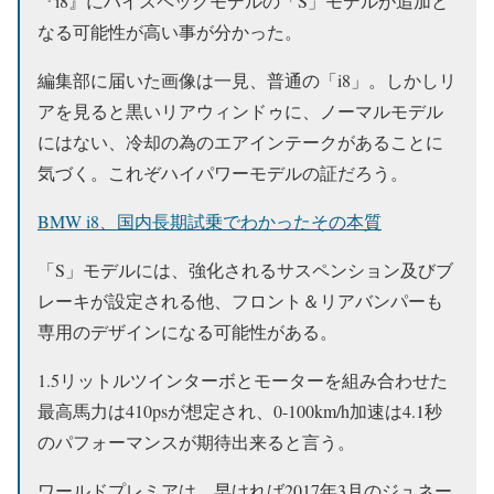
『i8』にハイスペックモデルの「S」モデルが追加と
なる可能性が高い事が分かった。
編集部に届いた画像は一見、普通の「i8」。しかしリ
アを見ると黒いリアウィンドゥに、ノーマルモデル
にはない、冷却の為のエアインテークがあることに
気づく。これぞハイパワーモデルの証だろう。
BMW i8、国内長期試乗でわかったその本質
「S」モデルには、強化されるサスペンション及びブ
レーキが設定される他、フロント＆リアバンパーも
専用のデザインになる可能性がある。
1.5リットルツインターボとモーターを組み合わせた
最高馬力は410psが想定され、0-100km/h加速は4.1秒
のパフォーマンスが期待出来ると言う。
ワールドプレミアは、早ければ2017年3月のジュネー