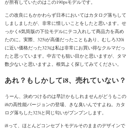
が所有していたのはこの190psモデルです。
この改良にもかかわらず日本においてはカタログ落ちして
しましましたが、非常に惜しいことをしたと思います。せ
っかく6気筒版の下位モデルにテコ入れして商品力を高め
たのに。実際、325iが高価だったこともあり、むしろ320i
に近い価格だった323iは私は非常にお買い得なクルマだっ
たと思っています。中古でも狙い目かと思いますが、タマ
数少ないと思いますよ。根気よく探してみてください。
あれ？もしかしてi8、売れていない？
うーん、決めつけるのは早計かもしれませんがどうもこの
i8の高性能バージョンの登場、きな臭いんですよね。カタ
ログ落ちした323iと同じ匂いがプンプンします。
i8って、ほとんどコンセプトモデルそのままのデザインで