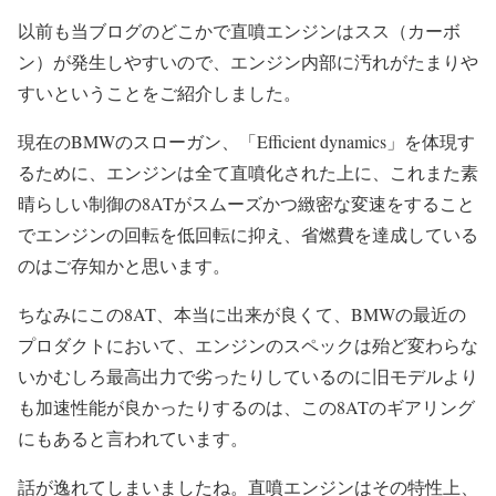
以前も当ブログのどこかで直噴エンジンはスス（カーボ
ン）が発生しやすいので、エンジン内部に汚れがたまりや
すいということをご紹介しました。
現在のBMWのスローガン、「Efficient dynamics」を体現す
るために、エンジンは全て直噴化された上に、これまた素
晴らしい制御の8ATがスムーズかつ緻密な変速をすること
でエンジンの回転を低回転に抑え、省燃費を達成している
のはご存知かと思います。
ちなみにこの8AT、本当に出来が良くて、BMWの最近の
プロダクトにおいて、エンジンのスペックは殆ど変わらな
いかむしろ最高出力で劣ったりしているのに旧モデルより
も加速性能が良かったりするのは、この8ATのギアリング
にもあると言われています。
話が逸れてしまいましたね。直噴エンジンはその特性上、