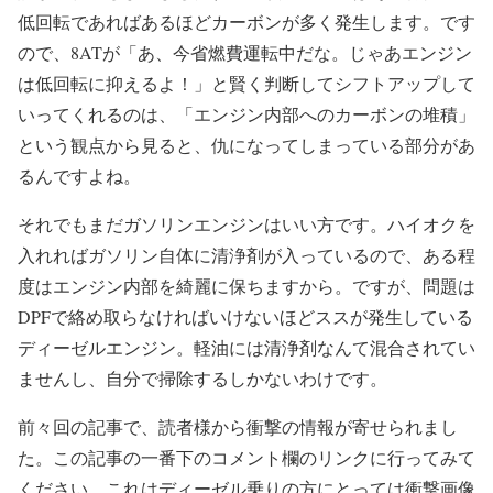
低回転であればあるほどカーボンが多く発生します。です
ので、8ATが「あ、今省燃費運転中だな。じゃあエンジン
は低回転に抑えるよ！」と賢く判断してシフトアップして
いってくれるのは、「エンジン内部へのカーボンの堆積」
という観点から見ると、仇になってしまっている部分があ
るんですよね。
それでもまだガソリンエンジンはいい方です。ハイオクを
入れればガソリン自体に清浄剤が入っているので、ある程
度はエンジン内部を綺麗に保ちますから。ですが、問題は
DPFで絡め取らなければいけないほどススが発生している
ディーゼルエンジン。軽油には清浄剤なんて混合されてい
ませんし、自分で掃除するしかないわけです。
前々回の記事で、読者様から衝撃の情報が寄せられまし
た。この記事の一番下のコメント欄のリンクに行ってみて
ください。これはディーゼル乗りの方にとっては衝撃画像