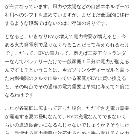
が主になっています。風力や太陽などの自然エネルギーの
利用へのシフトを進めていますが、まだまだ全面的に移行
するような段階ではないのはご存知の通りです。
となると、いきなりEVが増えて電力需要が増えると、今
ある火力発電所で足りなくなることだって考えられるわけ
です。だって、EVの電力って、例えば三菱アウトランダ
ーなんてバッテリーだけで一般家庭１日分の電力が賄える
んですよ？ということは、今ガソリンやディーゼルと言っ
た内燃機関のクルマに乗っている家庭がEVに買い換える
と、その時点でその過程の電力需要は単純に考えて２倍に
なるわけです。
これが各家庭に広まって言った場合、ただでさえ電力需要
が逼迫する夏の昼時なんて、EVの充電なんてできないく
らいの逼迫度合いになるんじゃないでしょうか？そうした
ら、急増する電力需要に対応するために手っ取り早く火力