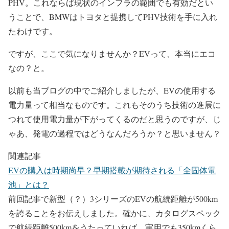
PHV。これならば現状のインフラの範囲でも有効だとい
うことで、BMWはトヨタと提携してPHV技術を手に入れ
たわけです。
ですが、ここで気になりませんか？EVって、本当にエコ
なの？と。
以前も当ブログの中でご紹介しましたが、EVの使用する
電力量って相当なものです。これもそのうち技術の進展に
つれて使用電力量が下がってくるのだと思うのですが、じ
ゃあ、発電の過程ではどうなんだろうか？と思いません？
関連記事
EVの購入は時期尚早？早期搭載が期待される「全固体電
池」とは？
前回記事で新型（？）3シリーズのEVの航続距離が500km
を誇ることをお伝えしました。確かに、カタログスペック
で航続距離500kmをうたっていれば、実用でも350kmくら