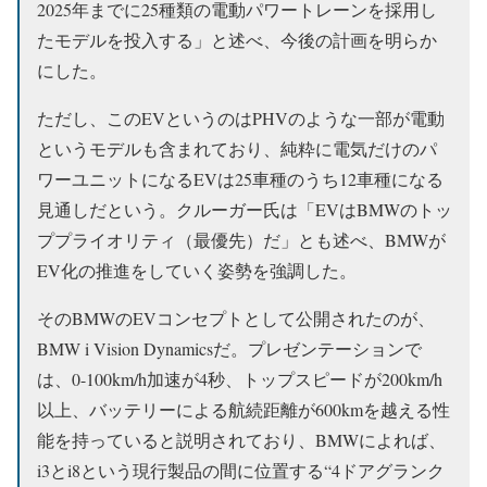
2025年までに25種類の電動パワートレーンを採用し
たモデルを投入する」と述べ、今後の計画を明らか
にした。
ただし、このEVというのはPHVのような一部が電動
というモデルも含まれており、純粋に電気だけのパ
ワーユニットになるEVは25車種のうち12車種になる
見通しだという。クルーガー氏は「EVはBMWのトッ
ププライオリティ（最優先）だ」とも述べ、BMWが
EV化の推進をしていく姿勢を強調した。
そのBMWのEVコンセプトとして公開されたのが、
BMW i Vision Dynamicsだ。プレゼンテーションで
は、0-100km/h加速が4秒、トップスピードが200km/h
以上、バッテリーによる航続距離が600kmを越える性
能を持っていると説明されており、BMWによれば、
i3とi8という現行製品の間に位置する“4ドアグランク