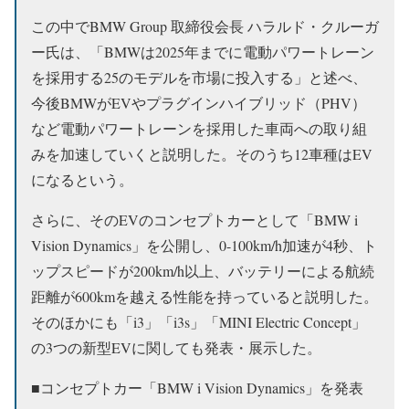
この中でBMW Group 取締役会長 ハラルド・クルーガ
ー氏は、「BMWは2025年までに電動パワートレーン
を採用する25のモデルを市場に投入する」と述べ、
今後BMWがEVやプラグインハイブリッド（PHV）
など電動パワートレーンを採用した車両への取り組
みを加速していくと説明した。そのうち12車種はEV
になるという。
さらに、そのEVのコンセプトカーとして「BMW i
Vision Dynamics」を公開し、0-100km/h加速が4秒、ト
ップスピードが200km/h以上、バッテリーによる航続
距離が600kmを越える性能を持っていると説明した。
そのほかにも「i3」「i3s」「MINI Electric Concept」
の3つの新型EVに関しても発表・展示した。
■コンセプトカー「BMW i Vision Dynamics」を発表