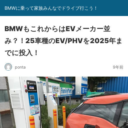
BMWに乗って家族みんなでドライブ行こう！
BMWもこれからはEVメーカー並
み？！25車種のEV/PHVを2025年ま
でに投入！
ponta
9年前