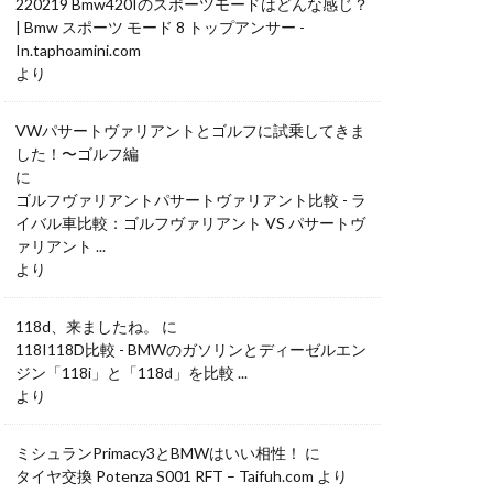
220219 Bmw420Iのスポーツモードはどんな感じ？
| Bmw スポーツ モード 8 トップアンサー -
In.taphoamini.com
より
VWパサートヴァリアントとゴルフに試乗してきま
した！〜ゴルフ編
に
ゴルフヴァリアントパサートヴァリアント比較 - ラ
イバル車比較：ゴルフヴァリアント VS パサートヴ
ァリアント ...
より
118d、来ましたね。
に
118I118D比較 - BMWのガソリンとディーゼルエン
ジン「118i」と「118d」を比較 ...
より
ミシュランPrimacy3とBMWはいい相性！
に
タイヤ交換 Potenza S001 RFT – Taifuh.com
より