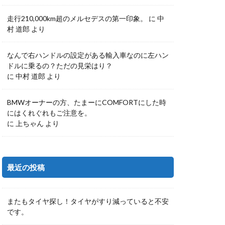
走行210,000km超のメルセデスの第一印象。
に
中
村 道郎
より
なんで右ハンドルの設定がある輸入車なのに左ハン
ドルに乗るの？ただの見栄はり？
に
中村 道郎
より
BMWオーナーの方、たまーにCOMFORTにした時
にはくれぐれもご注意を。
に
上ちゃん
より
最近の投稿
またもタイヤ探し！タイヤがすり減っていると不安
です。