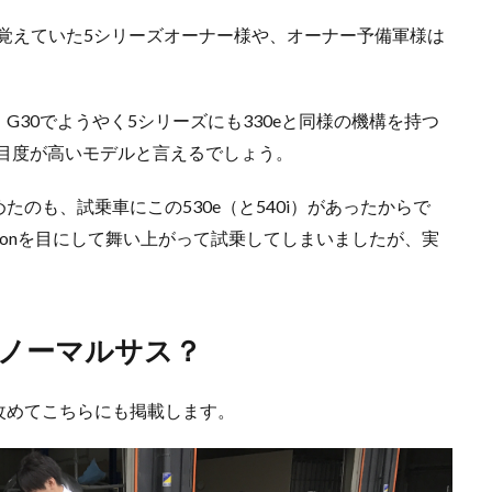
を覚えていた5シリーズオーナー様や、オーナー予備軍様は
30でようやく5シリーズにも330eと同様の機構を持つ
注目度が高いモデルと言えるでしょう。
のも、試乗車にこの530e（と540i）があったからで
titionを目にして舞い上がって試乗してしまいましたが、実
でもノーマルサス？
改めてこちらにも掲載します。