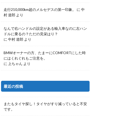
走行210,000km超のメルセデスの第一印象。
に
中
村 道郎
より
なんで右ハンドルの設定がある輸入車なのに左ハン
ドルに乗るの？ただの見栄はり？
に
中村 道郎
より
BMWオーナーの方、たまーにCOMFORTにした時
にはくれぐれもご注意を。
に
上ちゃん
より
最近の投稿
またもタイヤ探し！タイヤがすり減っていると不安
です。