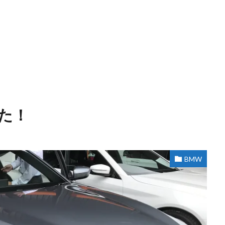
した！
BMW