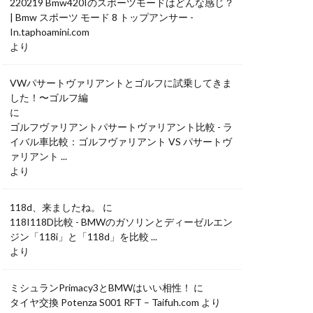
220219 Bmw420Iのスポーツモードはどんな感じ？
| Bmw スポーツ モード 8 トップアンサー -
In.taphoamini.com
より
VWパサートヴァリアントとゴルフに試乗してきま
した！〜ゴルフ編
に
ゴルフヴァリアントパサートヴァリアント比較 - ラ
イバル車比較：ゴルフヴァリアント VS パサートヴ
ァリアント ...
より
118d、来ましたね。
に
118I118D比較 - BMWのガソリンとディーゼルエン
ジン「118i」と「118d」を比較 ...
より
ミシュランPrimacy3とBMWはいい相性！
に
タイヤ交換 Potenza S001 RFT – Taifuh.com
より