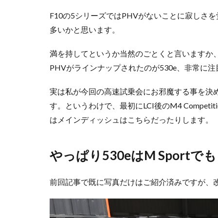
F10の5シリーズではPHVがないことに寂しさ
多いかと思います。
満を持してというか当然のごとくと言いますか、G
PHVがラインナップされたのが530e、非常に
実は私が今回の高速試乗会にお邪魔する事を決めた
す。というわけで、最初にLCI後のM4 Compe
はメインディッシュはこちらだったりします。
やっぱり530eはM Sport
前回記事で既に写真だけはご紹介済みですが、