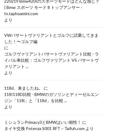
220219 Bmw420Iのスポーツモードはどんな感じ？
| Bmw スポーツ モード 8 トップアンサー -
In.taphoamini.com
より
VWパサートヴァリアントとゴルフに試乗してきま
した！〜ゴルフ編
に
ゴルフヴァリアントパサートヴァリアント比較 - ラ
イバル車比較：ゴルフヴァリアント VS パサートヴ
ァリアント ...
より
118d、来ましたね。
に
118I118D比較 - BMWのガソリンとディーゼルエン
ジン「118i」と「118d」を比較 ...
より
ミシュランPrimacy3とBMWはいい相性！
に
タイヤ交換 Potenza S001 RFT – Taifuh.com
より