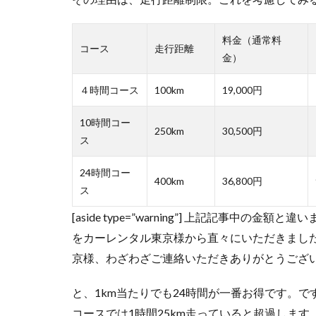
料金（通常料
コース
走行距離
金）
４時間コース
100km
19,000円
10時間コー
250km
30,500円
ス
24時間コー
400km
36,800円
ス
[aside type=”warning”] 上記記事
をカーレンタル東京様から直々にいただきまし
京様、わざわざご連絡いただきありがとうございました
と、1km当たりでも24時間が一番お得です。です
コースでは1時間25km走っていると超過します