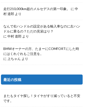
走行210,000km超のメルセデスの第一印象。
に
中
村 道郎
より
なんで右ハンドルの設定がある輸入車なのに左ハン
ドルに乗るの？ただの見栄はり？
に
中村 道郎
より
BMWオーナーの方、たまーにCOMFORTにした時
にはくれぐれもご注意を。
に
上ちゃん
より
最近の投稿
またもタイヤ探し！タイヤがすり減っていると不安
です。