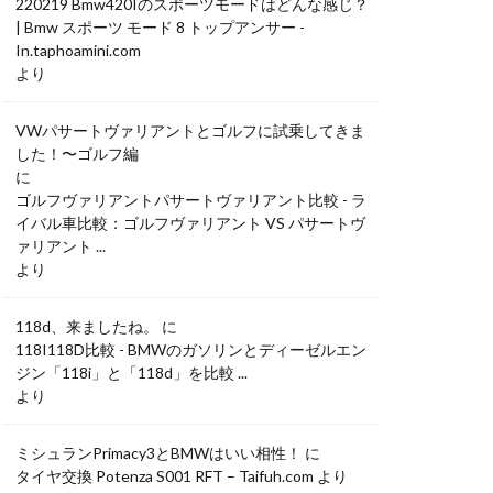
220219 Bmw420Iのスポーツモードはどんな感じ？
| Bmw スポーツ モード 8 トップアンサー -
In.taphoamini.com
より
VWパサートヴァリアントとゴルフに試乗してきま
した！〜ゴルフ編
に
ゴルフヴァリアントパサートヴァリアント比較 - ラ
イバル車比較：ゴルフヴァリアント VS パサートヴ
ァリアント ...
より
118d、来ましたね。
に
118I118D比較 - BMWのガソリンとディーゼルエン
ジン「118i」と「118d」を比較 ...
より
ミシュランPrimacy3とBMWはいい相性！
に
タイヤ交換 Potenza S001 RFT – Taifuh.com
より