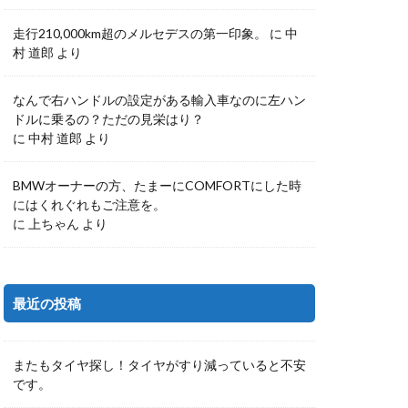
走行210,000km超のメルセデスの第一印象。
に
中
村 道郎
より
なんで右ハンドルの設定がある輸入車なのに左ハン
ドルに乗るの？ただの見栄はり？
に
中村 道郎
より
BMWオーナーの方、たまーにCOMFORTにした時
にはくれぐれもご注意を。
に
上ちゃん
より
最近の投稿
またもタイヤ探し！タイヤがすり減っていると不安
です。