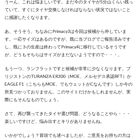
うーん、これは悩ましいです。まだ今のタイヤが5分山くらい残っ
ていて、すぐにタイヤ交換しなければならない状況ではないこと
に感謝したくなります。
あ、そうそう、ちなみにPrimacy3は今回は候補から外していま
す。一応サイズはあるのですが、既に当ブログでご報告済みです
し、既に３の生産は終わってPrimacy4に移行しているそうです
が、どうもそちらはサイズがまだないようですので・・・。
もう一つ、ランフラットですと候補が非常に少なくなります。ブ
リジストンのTURANZA ER300（MOE、メルセデス承認RFT）か
EAGLE F1（こちらもMOE、でもウェットがCなんです）しか今の
所見つかっておりません。このサイトだけかもしれませんが、実
際にもそんなものでしょう。
さて、再び襲ってきたタイヤ選び問題、どうなることやら・・・
楽しいですけど、悩み出すとキリがありませんね。
いかがでしょう？冒頭でも述べましたが、ご意見をお持ちの方は