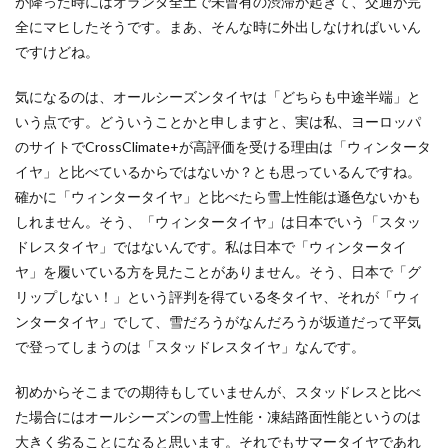
が降った時にはオランダ全土で未曾有の渋滞が起きて、交通が完
全にマヒしたそうです。まあ、そんな時に外出しなければいいん
ですけどね。
気になるのは、オールシーズンタイヤは「どちらも中途半端」と
いう点です。どういうことかと申しますと、実は私、ヨーロッパ
のサイトでCrossClimate+が高評価を受ける理由は「ウィンタータ
イヤ」と比べているからではないか？とも思っているんですね。
確かに「ウィンタータイヤ」と比べたら雪上性能は遜色ないかも
しれません。そう、「ウィンタータイヤ」は日本でいう「スタッ
ドレスタイヤ」ではないんです。私は日本で「ウィンタータイ
ヤ」を履いている方を見たことがありません。そう、日本で「グ
リップしない！」という評判を得ている冬タイヤ、それが「ウィ
ンタータイヤ」でして、雪だろうがなんだろうが坂道だって平気
で登ってしまうのは「スタッドレスタイヤ」なんです。
初めからそこまでの期待もしていませんが、スタッドレスと比べ
た場合にはオールシーズンの雪上性能・凍結路面性能というのは
大きく劣ることになると思います。それでもサマータイヤであれ