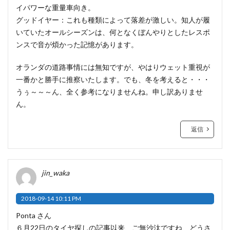
イパワーな重量車向き。
グッドイヤー：これも種類によって落差が激しい。知人が履
いていたオールシーズンは、何となくぼんやりとしたレスポ
ンスで音が煩かった記憶があります。
オランダの道路事情には無知ですが、やはりウェット重視が
一番かと勝手に推察いたします。でも、冬を考えると・・・
うぅ～～～ん、全く参考になりませんね。申し訳ありませ
ん。
返信
jin_waka
2018-09-14 10:11 PM
Ponta さん
６月22日のタイヤ探しの記事以来、ご無沙汰ですね、どうさ