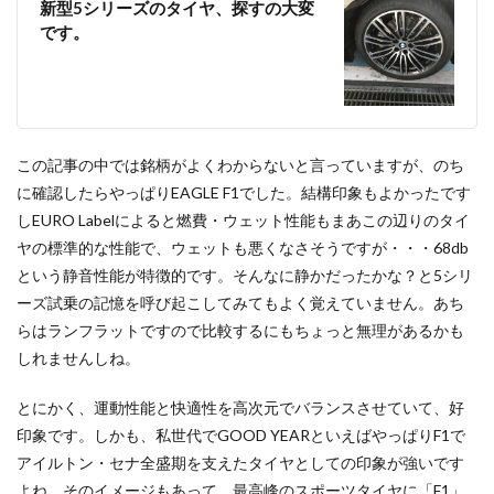
新型5シリーズのタイヤ、探すの大変
です。
この記事の中では銘柄がよくわからないと言っていますが、のち
に確認したらやっぱりEAGLE F1でした。結構印象もよかったです
しEURO Labelによると燃費・ウェット性能もまあこの辺りのタイ
ヤの標準的な性能で、ウェットも悪くなさそうですが・・・68db
という静音性能が特徴的です。そんなに静かだったかな？と5シリ
ーズ試乗の記憶を呼び起こしてみてもよく覚えていません。あち
らはランフラットですので比較するにもちょっと無理があるかも
しれませんしね。
とにかく、運動性能と快適性を高次元でバランスさせていて、好
印象です。しかも、私世代でGOOD YEARといえばやっぱりF1で
アイルトン・セナ全盛期を支えたタイヤとしての印象が強いです
よね。そのイメージもあって、最高峰のスポーツタイヤに「F1」