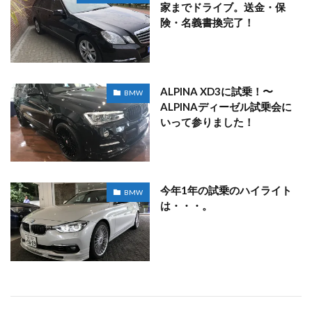
家までドライブ。送金・保
険・名義書換完了！
ALPINA XD3に試乗！〜
BMW
ALPINAディーゼル試乗会に
いって参りました！
今年1年の試乗のハイライト
BMW
は・・・。