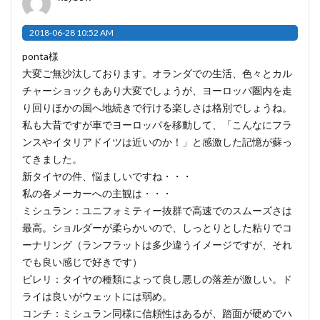
2018-06-28 10:52 AM
ponta様
大変ご無沙汰しております。オランダでの生活、色々とカル
チャーショックもあり大変でしょうが、ヨーロッパ圏内を走
り回りほかの国へ地続きで行ける楽しさは格別でしょうね。
私も大昔ですが車でヨーロッパを移動して、「こんなにフラ
ンスやイタリアドイツは近いのか！」と感激した記憶が蘇っ
てきました。
新タイヤの件、悩ましいですね・・・
私の各メーカーへの主観は・・・
ミシュラン：ユニフォミティー抜群で高速でのスムーズさは
最高。ショルダーが柔らかいので、しっとりとした粘りでコ
ーナリング（ランフラットは多少違うイメージですが、それ
でも良い感じで好きです）
ピレリ：タイヤの種類によって良し悪しの落差が激しい。ド
ライは良いがウェットには弱め。
コンチ：ミシュラン同様に信頼性はあるが、踏面が硬めでハ