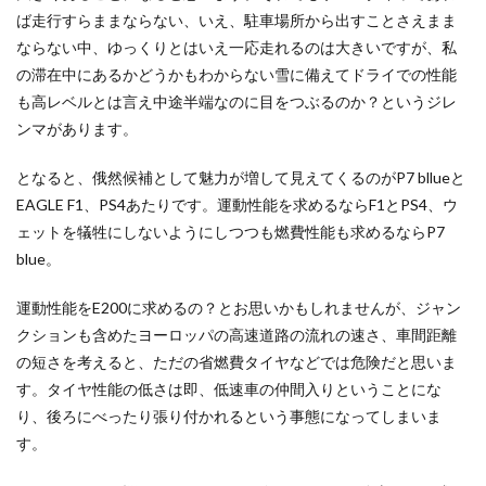
ば走行すらままならない、いえ、駐車場所から出すことさえまま
ならない中、ゆっくりとはいえ一応走れるのは大きいですが、私
の滞在中にあるかどうかもわからない雪に備えてドライでの性能
も高レベルとは言え中途半端なのに目をつぶるのか？というジレ
ンマがあります。
となると、俄然候補として魅力が増して見えてくるのがP7 bllueと
EAGLE F1、PS4あたりです。運動性能を求めるならF1とPS4、ウ
ェットを犠牲にしないようにしつつも燃費性能も求めるならP7
blue。
運動性能をE200に求めるの？とお思いかもしれませんが、ジャン
クションも含めたヨーロッパの高速道路の流れの速さ、車間距離
の短さを考えると、ただの省燃費タイヤなどでは危険だと思いま
す。タイヤ性能の低さは即、低速車の仲間入りということにな
り、後ろにべったり張り付かれるという事態になってしまいま
す。