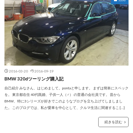
2016-03-20
2016-09-19
BMW 320dツーリング購入記
自己紹介 みなさん、はじめまして。pontaと申します。 まずは簡単にスペック
を。 東京都在住 40代既婚、子供一人（♂） の普通の会社員です。 昔から
BMW、特に3シリーズが好きでこのようなブログを立ち上げてしましまし
た。 このブログでは、私が愛車を中心として、クルマ生活に関連するこ […]
続きを読む