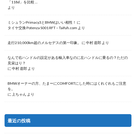
「118d」を比較 ...
より
ミシュランPrimacy3とBMWはいい相性！
に
タイヤ交換 Potenza S001 RFT – Taifuh.com
より
走行210,000km超のメルセデスの第一印象。
に
中村 道郎
より
なんで右ハンドルの設定がある輸入車なのに左ハンドルに乗るの？ただの
見栄はり？
に
中村 道郎
より
BMWオーナーの方、たまーにCOMFORTにした時にはくれぐれもご注意
を。
に
上ちゃん
より
最近の投稿