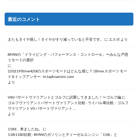
最近のコメント
またもタイヤ探し！タイヤがすり減っていると不安です。
に
エスポ
より
BMWの「ドライビング・パフォーマンス・コントロール」〜みんな戸惑
うモードの選択
に
220219 Bmw420Iのスポーツモードはどんな感じ？ | Bmw スポーツ モー
ド 8 トップアンサー - In.taphoamini.com
より
VWパサートヴァリアントとゴルフに試乗してきました！〜ゴルフ編
に
ゴルフヴァリアントパサートヴァリアント比較 - ライバル車比較：ゴルフ
ヴァリアント VS パサートヴァリアント ...
より
118d、来ましたね。
に
118I118D比較 - BMWのガソリンとディーゼルエンジン「118i」と