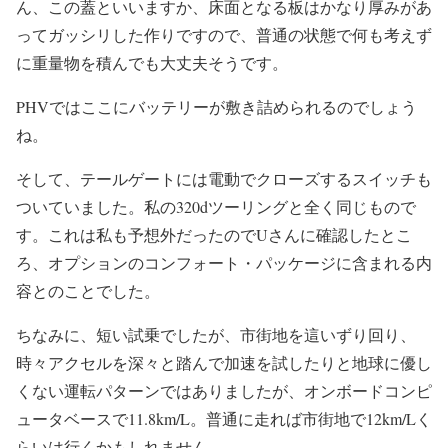
ん、この蓋といいますか、床面となる板はかなり厚みがあ
ってガッシリした作りですので、普通の状態で何も考えず
に重量物を積んでも大丈夫そうです。
PHVではここにバッテリーが敷き詰められるのでしょう
ね。
そして、テールゲートには電動でクローズするスイッチも
ついていました。私の320dツーリングと全く同じもので
す。これは私も予想外だったのでUさんに確認したとこ
ろ、オプションのコンフォート・パッケージに含まれる内
容とのことでした。
ちなみに、短い試乗でしたが、市街地を這いずり回り、
時々アクセルを深々と踏んで加速を試したりと地球に優し
くない運転パターンではありましたが、オンボードコンピ
ュータベースで11.8km/L。普通に走れば市街地で12km/Lく
らいは行くかもしれません。