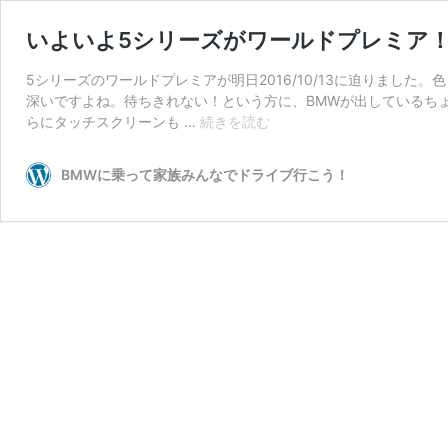
いよいよ5シリーズがワールドプレミア
5シリーズのワールドプレミアが明日2016/10/13に迫りまし
深いですよね。待ちきれない！という方に、BMWが出しているち
い
らにタッチスクリーンも …
続きを読む
よ
い
BMWに乗って家族みんなでドライブ行こう！
よ
5
シ
リ
ー
ズ
が
ワ
ー
ル
ド
プ
レ