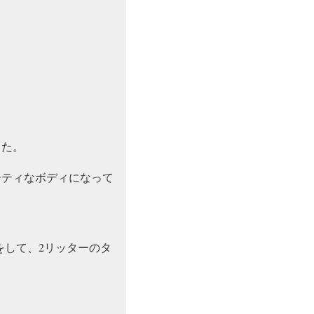
した。
ーティなボディになって
をして、2リッターのタ