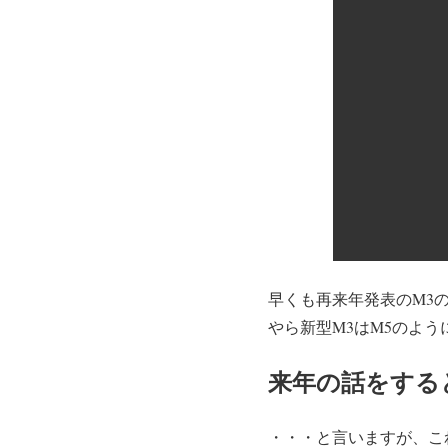
早くも再来年発表のM3
やら新型M3はM5のよ
来年の話をする
・・・と言いますが、こ