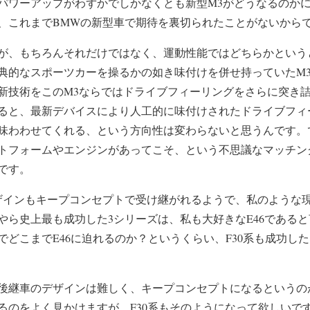
パワーアップがわずかでしかなくとも新型M3がどうなるのか
、これまでBMWの新型車で期待を裏切られたことがないから
が、もちろんそれだけではなく、運動性能ではどちらかという
典的なスポーツカーを操るかの如き味付けを併せ持っていたM
新技術をこのM3ならではドライブフィーリングをさらに突き
ると、最新デバイスにより人工的に味付けされたドライブフィ
味わわせてくれる、という方向性は変わらないと思うんです。
トフォームやエンジンがあってこそ、という不思議なマッチン
です。
ザインもキープコンセプトで受け継がれるようで、私のような
ら史上最も成功した3シリーズは、私も大好きなE46であると
でどこまでE46に迫れるのか？というくらい、F30系も成功し
後継車のデザインは難しく、キープコンセプトになるというのが
るのをよく見かけますが、F30系もそのようになって欲しいで