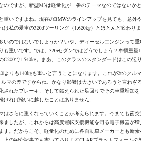
なのですが、新型M3は軽量化が一番のテーマなのではないか
重いですよね。現在のBMWのラインアップを見ても、意外や意外、
は私の愛車の320dツーリング（1,620kg）とほとんど変わり
多いのではないでしょうか？いや、ディーゼルエンジンって重
も重いです。では、320iセダンではどうでしょう？車輌重量1,5
C200で1,540kg。まあ、このクラスのスタンダードはこの辺
20iよりも140kgも重いと言うことになります。これが2tのク
後のクルマの差ですからね、かなり影響は大きいであろうと言わざ
化されたブレーキ、そして鍛えられた足回りでその車重増加を
軽ければ軽いに越したことはありません。
マはさらに重くなっていくことが考えられます。今までも衝突
来ましたが、これからは高度運転支援機能を司る電子機器が増
ます。だからこそ、軽量化のために各自動車メーカーとも新素
。上の紹介記事でも書いてありますCLARプラットフォームの