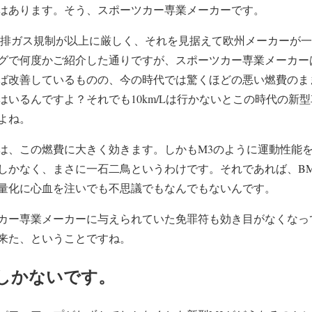
はあります。そう、スポーツカー専業メーカーです。
命の排ガス規制が以上に厳しく、それを見据えて欧州メーカーが一
グで何度かご紹介した通りですが、スポーツカー専業メーカー
ば改善しているものの、今の時代では驚くほどの悪い燃費のま
はいるんですよ？それでも10km/Lは行かないとこの時代の新
よね。
は、この燃費に大きく効きます。しかもM3のように運動性能
しかなく、まさに一石二鳥というわけです。それであれば、B
量化に心血を注いでも不思議でもなんでもないんです。
カー専業メーカーに与えられていた免罪符も効き目がなくなっ
来た、ということですね。
しかないです。