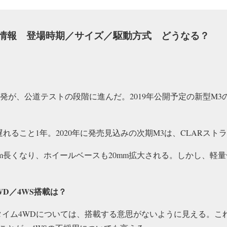
新情報 登場時期／サイズ／駆動方式 どうなる？
開発が、公道テストの段階に進んだ。2019年公開予定の新型M
れること1年。2020年に発売見込みの次期M3は、CLARス
mm長くなり、ホイールベースも20mm拡大される。しかし、軽
D／4WS搭載は？
タイム4WDについては、搭載する意思がないように見える。こ