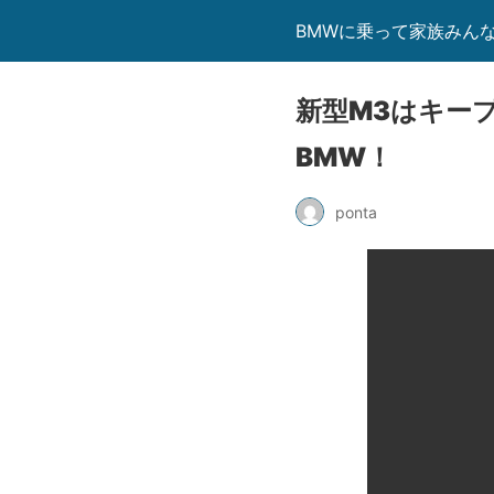
BMWに乗って家族みん
新型M3はキー
BMW！
ponta