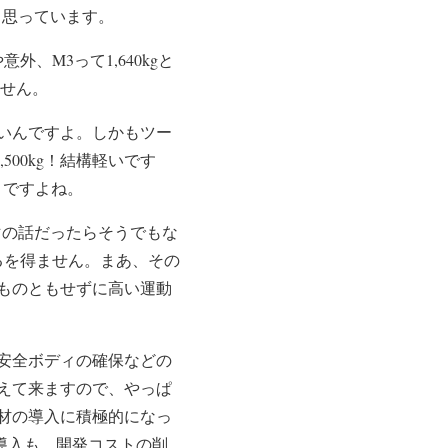
と思っています。
M3って1,640kgと
ません。
いんですよ。しかもツー
00kg！結構軽いです
りですよね。
ルマの話だったらそうでもな
るを得ません。まあ、その
ものともせずに高い運動
安全ボディの確保などの
えて来ますので、やっぱ
材の導入に積極的になっ
導入も、開発コストの削